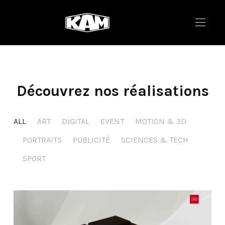
Découvrez nos réalisations
ALL
ART
DIGITAL
EVENT
MOTION & 3D
PORTRAITS
PUBLICITÉ
SCIENCES & TECH
SPORT