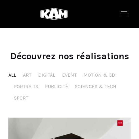
Découvrez nos réalisations
ALL
ART
DIGITAL
EVENT
MOTION & 3D
PORTRAITS
PUBLICITÉ
SCIENCES & TECH
SPORT