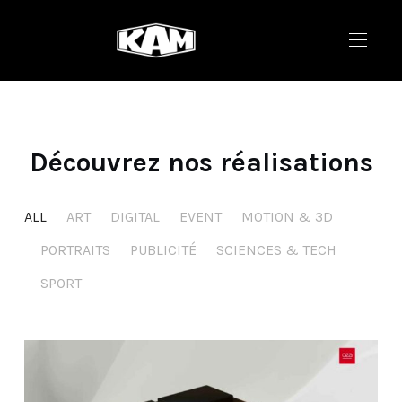
Découvrez nos réalisations
ALL
ART
DIGITAL
EVENT
MOTION & 3D
PORTRAITS
PUBLICITÉ
SCIENCES & TECH
SPORT