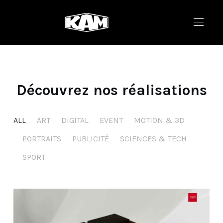
Découvrez nos réalisations
ALL
ART
DIGITAL
EVENT
MOTION & 3D
PORTRAITS
PUBLICITÉ
SCIENCES & TECH
SPORT