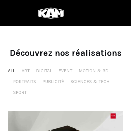
Découvrez nos réalisations
ALL
ART
DIGITAL
EVENT
MOTION & 3D
PORTRAITS
PUBLICITÉ
SCIENCES & TECH
SPORT