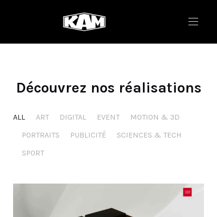
Découvrez nos réalisations
ALL
ART
DIGITAL
EVENT
MOTION & 3D
PORTRAITS
PUBLICITÉ
SCIENCES & TECH
SPORT