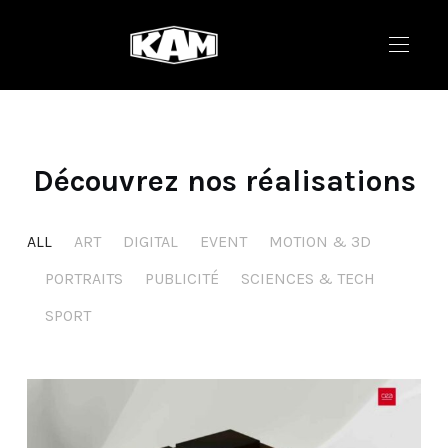
Découvrez nos réalisations
ALL
ART
DIGITAL
EVENT
MOTION & 3D
PORTRAITS
PUBLICITÉ
SCIENCES & TECH
SPORT