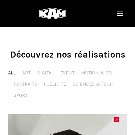
Découvrez nos réalisations
ALL
ART
DIGITAL
EVENT
MOTION & 3D
PORTRAITS
PUBLICITÉ
SCIENCES & TECH
SPORT