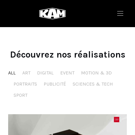
Découvrez nos réalisations
ALL
ART
DIGITAL
EVENT
MOTION & 3D
PORTRAITS
PUBLICITÉ
SCIENCES & TECH
SPORT