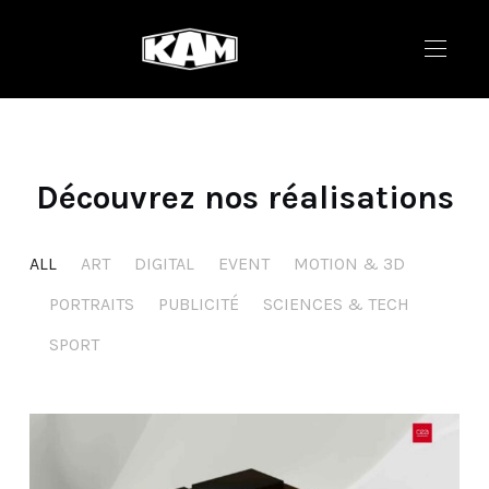
Découvrez nos réalisations
ALL
ART
DIGITAL
EVENT
MOTION & 3D
PORTRAITS
PUBLICITÉ
SCIENCES & TECH
SPORT