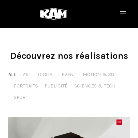
Découvrez nos réalisations
ALL
ART
DIGITAL
EVENT
MOTION & 3D
PORTRAITS
PUBLICITÉ
SCIENCES & TECH
SPORT