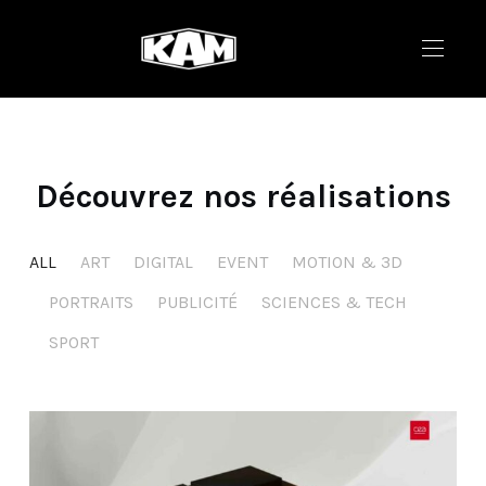
Découvrez nos réalisations
ALL
ART
DIGITAL
EVENT
MOTION & 3D
PORTRAITS
PUBLICITÉ
SCIENCES & TECH
SPORT