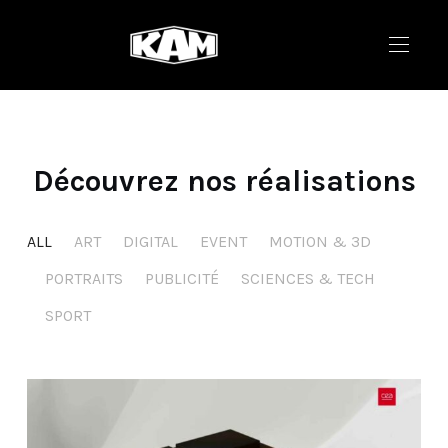
Découvrez nos réalisations
ALL
ART
DIGITAL
EVENT
MOTION & 3D
PORTRAITS
PUBLICITÉ
SCIENCES & TECH
SPORT