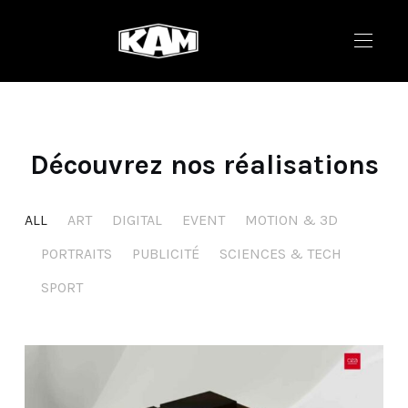
Découvrez nos réalisations
ALL
ART
DIGITAL
EVENT
MOTION & 3D
PORTRAITS
PUBLICITÉ
SCIENCES & TECH
SPORT