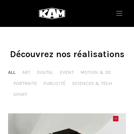
Découvrez nos réalisations
ALL
ART
DIGITAL
EVENT
MOTION & 3D
PORTRAITS
PUBLICITÉ
SCIENCES & TECH
SPORT