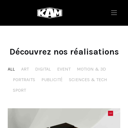
Découvrez nos réalisations
ALL
ART
DIGITAL
EVENT
MOTION & 3D
PORTRAITS
PUBLICITÉ
SCIENCES & TECH
SPORT