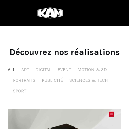
Découvrez nos réalisations
ALL
ART
DIGITAL
EVENT
MOTION & 3D
PORTRAITS
PUBLICITÉ
SCIENCES & TECH
SPORT