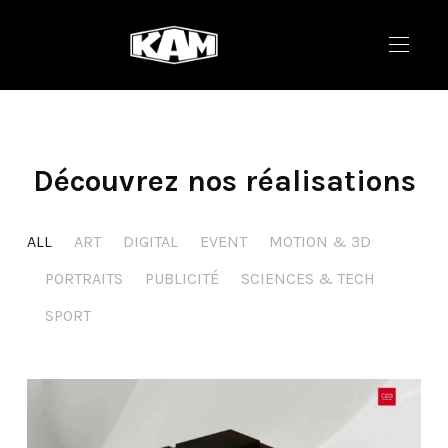
Découvrez nos réalisations
ALL
ART
DIGITAL
EVENT
MOTION & 3D
PORTRAITS
PUBLICITÉ
SCIENCES & TECH
SPORT