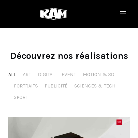
Découvrez nos réalisations
ALL
ART
DIGITAL
EVENT
MOTION & 3D
PORTRAITS
PUBLICITÉ
SCIENCES & TECH
SPORT