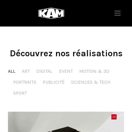
Découvrez nos réalisations
ALL
ART
DIGITAL
EVENT
MOTION & 3D
PORTRAITS
PUBLICITÉ
SCIENCES & TECH
SPORT