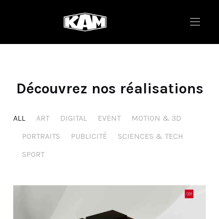
Découvrez nos réalisations
ALL
ART
DIGITAL
EVENT
MOTION & 3D
PORTRAITS
PUBLICITÉ
SCIENCES & TECH
SPORT