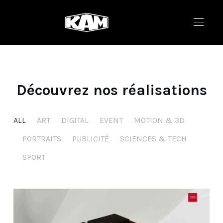
Découvrez nos réalisations
ALL
ART
DIGITAL
EVENT
MOTION & 3D
PORTRAITS
PUBLICITÉ
SCIENCES & TECH
SPORT