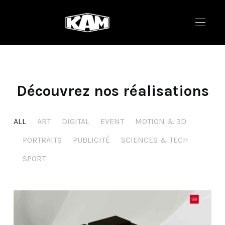
Découvrez nos réalisations
ALL
ART
DIGITAL
EVENT
MOTION & 3D
PORTRAITS
PUBLICITÉ
SCIENCES & TECH
SPORT