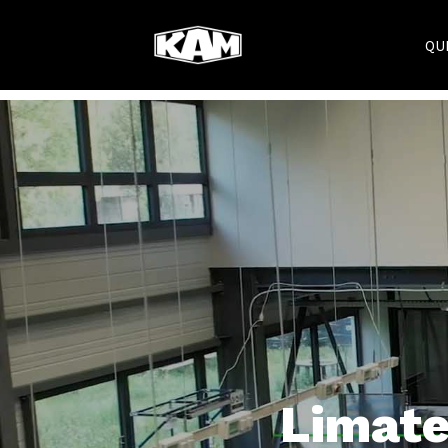
QU
Limate