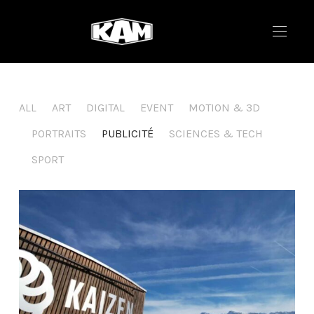
ALL
ART
DIGITAL
EVENT
MOTION & 3D
PORTRAITS
PUBLICITÉ
SCIENCES & TECH
SPORT